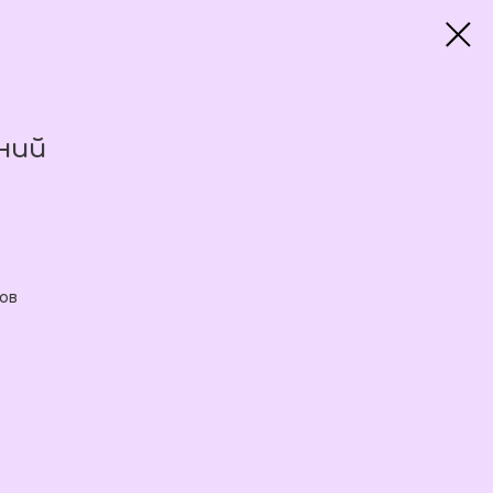
ний
ов