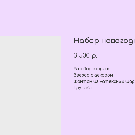
Набор новогод
3 500
р.
В набор входит-
Звезда с декором
Фонтан из латексных шар
Грузики