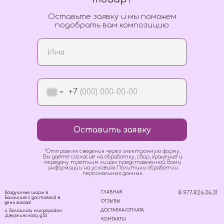
Оставьте заявку и мы поможем
подобрать вам композицию
+7
Оставить заявку
*Отправляя сведения через электронную форму,
Вы даете согласие на обработку, сбор, хранение и
передачу третьим лицам представленной Вами
информации на условиях Политики обработки
персональных данных.
ГЛАВНАЯ
8-977-826-36-31
Воздушные шары в
Балашихе с доставкой в
ОТЗЫВЫ
день заказа!
ДОСТАВКА/ОПЛАТА
г. Балашиха, микрорайон
Дзержинского, д.53
КОНТАКТЫ