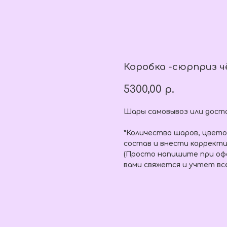
Коробка -сюрприз ч
5300,00
р.
Шары самовывоз или доста
*Количество шаров, цвет
состав и внести корректи
(Просто напишите при офо
вами свяжется и учтет вс