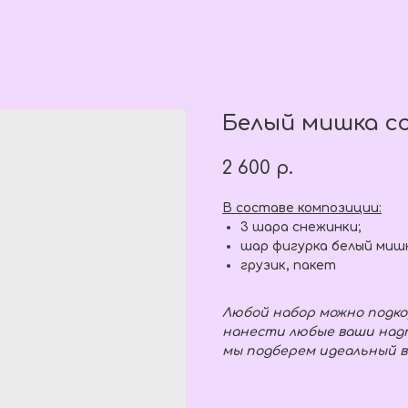
Белый мишка с
2 600
р.
В составе композиции:
3 шара снежинки;
шар фигурка белый миш
грузик, пакет
Любой набор можно подко
нанести любые ваши надп
мы подберем идеальный в