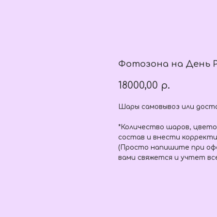
Фотозона на День Р
18000,00
р.
Шары самовывоз или доста
*Количество шаров, цвет
состав и внести корректи
(Просто напишите при офо
вами свяжется и учтет вс