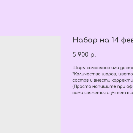
Набор на 14 фе
5 900
р.
Шары самовывоз или доста
*Количество шаров, цвет
состав и внести корректи
(Просто напишите при офо
вами свяжется и учтет вс