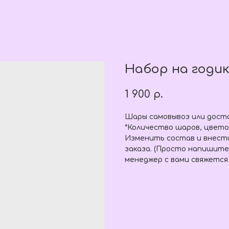
Набор на годик
1 900
р.
Шары самовывоз или доста
*Количество шаров, цвето
Изменить состав и внест
заказа. (Просто напишите
менеджер с вами свяжется