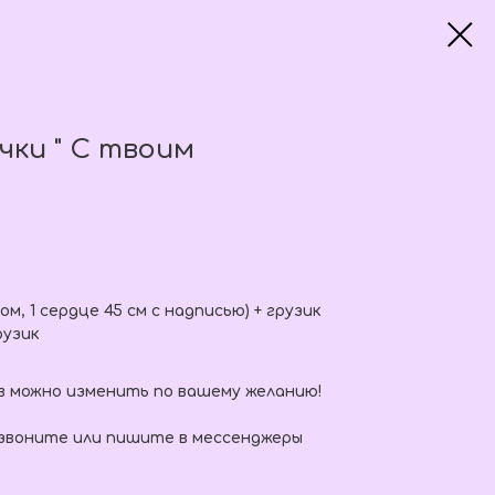
чки " С твоим
м, 1 сердце 45 см с надписью) + грузик
рузик
в можно изменить по вашему желанию!
 звоните или пишите в мессенджеры